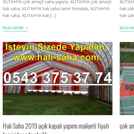
KÜTAHYA çok amaçlı saha yapımı, KÜTAHYA çok amaçlı
KÜTAHY
halı saha, KÜTAHYA halı saha tamir firmaları, KÜTAHYA
halı sa
halı saha, KÜTAHYA halı […]
halı sa
›
READ MORE
READ 
Halı Saha 2019 açık kapalı yapımı maliyeti fiyatı
çok am