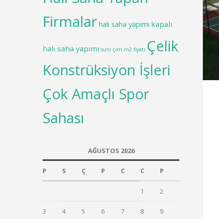
Firmalar
kapalı
halı saha yapımı
Çelik
halı saha yapımı
suni çim m2 fiyatı
Konstrüksiyon İşleri
Çok Amaçlı Spor
Sahası
AĞUSTOS 2026
P
S
Ç
P
C
C
P
1
2
3
4
5
6
7
8
9