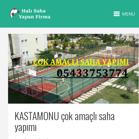
MENU
KASTAMONU çok amaçlı saha
yapımı