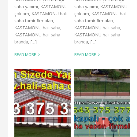
saha yapımı, KASTAMONU
saha yapımı, KASTAMONU
çok am, KASTAMONU halı
çok am, KASTAMONU halı
saha tamir firmaları,
saha tamir firmaları,
KASTAMONU halı saha,
KASTAMONU halı saha,
KASTAMONU halı saha
KASTAMONU halı saha
branda, […]
branda, […]
›
›
READ MORE
READ MORE