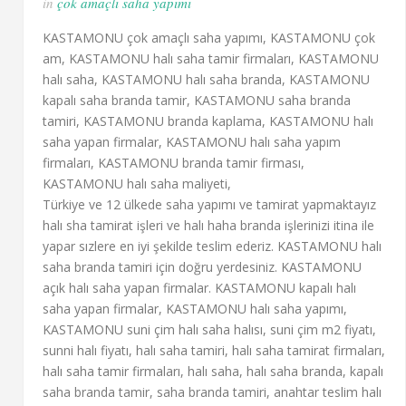
in
çok amaçlı saha yapımı
KASTAMONU çok amaçlı saha yapımı, KASTAMONU çok
am, KASTAMONU halı saha tamir firmaları, KASTAMONU
halı saha, KASTAMONU halı saha branda, KASTAMONU
kapalı saha branda tamir, KASTAMONU saha branda
tamiri, KASTAMONU branda kaplama, KASTAMONU halı
saha yapan firmalar, KASTAMONU halı saha yapım
firmaları, KASTAMONU branda tamir firması,
KASTAMONU halı saha maliyeti,
Türkiye ve 12 ülkede saha yapımı ve tamirat yapmaktayız
halı sha tamirat işleri ve halı haha branda işlerinizi itina ile
yapar sızlere en iyi şekilde teslim ederiz. KASTAMONU halı
saha branda tamiri için doğru yerdesiniz. KASTAMONU
açık halı saha yapan firmalar. KASTAMONU kapalı halı
saha yapan firmalar, KASTAMONU halı saha yapımı,
KASTAMONU suni çim halı saha halısı, suni çim m2 fiyatı,
sunni halı fiyatı, halı saha tamiri, halı saha tamirat firmaları,
halı saha tamir firmaları, halı saha, halı saha branda, kapalı
saha branda tamir, saha branda tamiri, anahtar teslim halı