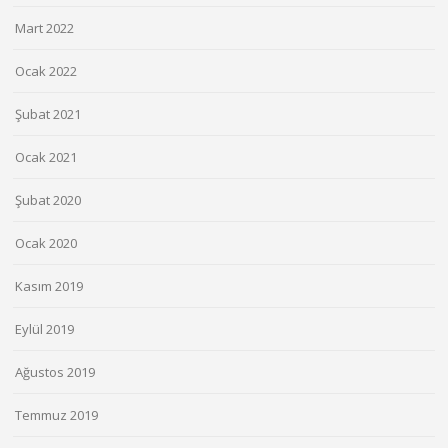
Mart 2022
Ocak 2022
Şubat 2021
Ocak 2021
Şubat 2020
Ocak 2020
Kasım 2019
Eylül 2019
Ağustos 2019
Temmuz 2019