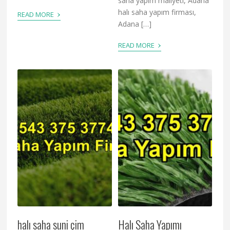
saha yapım maliyeti, Adana
›
halı saha yapım firması,
READ MORE
Adana […]
›
READ MORE
halı saha suni çim
Halı Saha Yapımı