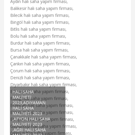
Aydın halı saha yapım firması,
Balıkesir halı saha yapım firması,
Bilecik halı saha yapım firması,
Bingöl halı saha yapım firması,
Bitlis halı saha yapım firması,
Bolu halı saha yapım firması,
Burdur halı saha yapım firması,
Bursa halı saha yapım firması,
Çanakkale halı saha yapım firması,
Çankırı halı saha yapım firması,
Çorum halı saha yapım firması,
Denizli halı saha yapım firması,
Diyarbakır halı saha yapım firması,
Edirne halı saha yapım firması,
HALI SAHA
MALİYETİ
Elazığ halı saha yapım firması,
2023,ADIYAMAN
Erzincan halı saha yapım firması,
HALI SAHA
Erzurum halı saha yapım firması,
MALIYETI 2023
,AFYON HALI SAHA
Eskişehir halı saha yapım firması,
MALIYETI 2023
Gaziantep halı saha yapım firması,
,AĞRI HALI SAHA
Giresun halı saha yapım firması,