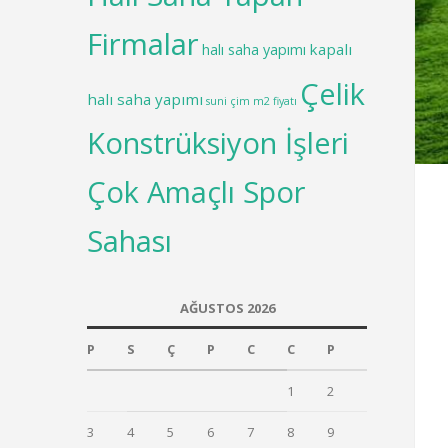
Firmalar
kapalı
halı saha yapımı
Çelik
halı saha yapımı
suni çim m2 fiyatı
Konstrüksiyon İşleri
Çok Amaçlı Spor
Sahası
AĞUSTOS 2026
P
S
Ç
P
C
C
P
1
2
3
4
5
6
7
8
9