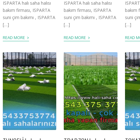
ISPARTA halı saha halısı
ISPARTA halı saha halısı
ISPARTA
bakım firması, ISPARTA
bakım firması, ISPARTA
bakım 
suni çim bakımı , ISPARTA
suni çim bakımı , ISPARTA
suni çi
[…]
[…]
[…]
›
›
READ MORE
READ MORE
READ 