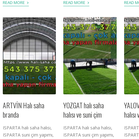
›
›
READ MORE
READ MORE
READ 
ARTVİN Halı saha
YOZGAT halı saha
YALOV
branda
halısı ve suni çim
halısı
ISPARTA halı saha halısı,
ISPARTA halı saha halısı,
ISPARTA
ISPARTA suni çim yapımı,
ISPARTA suni çim yapımı,
ISPARTA