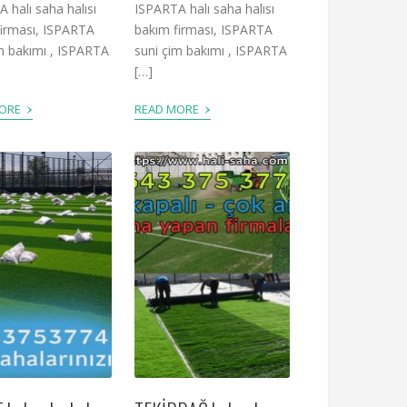
 halı saha halısı
ISPARTA halı saha halısı
firması, ISPARTA
bakım firması, ISPARTA
m bakımı , ISPARTA
suni çim bakımı , ISPARTA
[…]
›
›
MORE
READ MORE