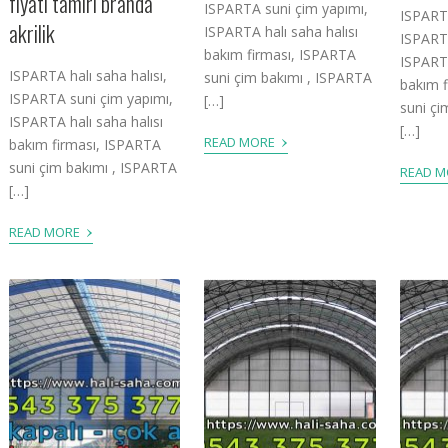
fiyatı tamiri branda
ISPARTA suni çim yapımı,
ISPARTA
akrilik
ISPARTA halı saha halısı
ISPARTA
bakım firması, ISPARTA
ISPARTA
ISPARTA halı saha halısı,
suni çim bakımı , ISPARTA
bakım 
ISPARTA suni çim yapımı,
[…]
suni çi
ISPARTA halı saha halısı
[…]
›
READ MORE
bakım firması, ISPARTA
suni çim bakımı , ISPARTA
READ 
[…]
›
READ MORE