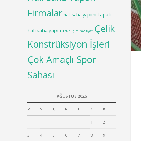
Firmalar
kapalı
halı saha yapımı
Çelik
halı saha yapımı
suni çim m2 fiyatı
Konstrüksiyon İşleri
Çok Amaçlı Spor
Sahası
AĞUSTOS 2026
P
S
Ç
P
C
C
P
1
2
3
4
5
6
7
8
9