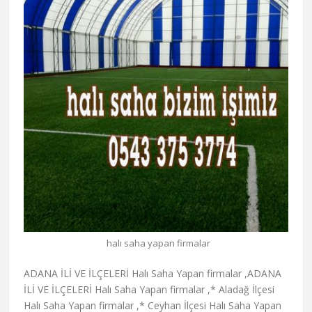
halı saha yapan firmalar
ADANA İLİ VE İLÇELERİ Halı Saha Yapan firmalar ,ADANA İLİ VE İLÇELERİ Halı Saha Yapan firmalar ,* Aladağ İlçesi Halı Saha Yapan firmalar ,* Ceyhan İlçesi Halı Saha Yapan firmalar ,* Çukurova İlçesi Halı Saha Yapan firmalar ,* Feke İlçesi Halı Saha Yapan firmalar ,* İmamoğlu İlçesi Halı Saha Yapan firmalar ,* Karaisalı İlçesi Halı Saha Yapan firmalar ,* Karataş İlçesi Halı Saha Yapan firmalar ,* Kozan İlçesi Halı Saha Yapan firmalar ,* Pozantı İlçesi Halı Saha Yapan firmalar ,* Saimbeyli İlçesi Halı Saha Yapan firmalar ,* Sarıçam İlçesi Halı Saha Yapan firmalar ,* Seyhan İlçesi Halı Saha Yapan firmalar ,* Tufanbeyli İlçesi Halı Saha Yapan firmalar ,* Yumurtalık İlçesi Halı Saha Yapan firmalar ,* Yüreğir İlçesi Halı Saha Yapan firmalar ,Sponsor Bağlantılar Halı Saha Yapan firmalar ,ADIYAMAN İLİ VE İLÇELERİ Halı Saha Yapan firmalar ,* Besni İlçesi Halı Saha Yapan firmalar ,* Çelikhan İlçesi Halı Saha Yapan firmalar ,* Gerger İlçesi Halı Saha Yapan firmalar ,* Gölbaşı İlçesi Halı Saha Yapan firmalar ,* Kahta İlçesi Halı Saha Yapan firmalar ,* Samsat İlçesi Halı Saha Yapan firmalar ,* Sincik İlçesi Halı Saha Yapan firmalar ,* Tut İlçesi Halı Saha Yapan firmalar ,AFYONKARAHİSAR İLİ VE İLÇELERİ Halı Saha Yapan firmalar ,* Basmakçı İlçesi Halı Saha Yapan firmalar ,* Bayat İlçesi Halı Saha Yapan firmalar ,* Bolvadin İlçesi Halı Saha Yapan firmalar ,* Çay İlçesi Halı Saha Yapan firmalar ,* Çobanlar İlçesi Halı Saha Yapan firmalar ,* Dazkırı İlçesi Halı Saha Yapan firmalar ,* Dinar İlçesi Halı Saha Yapan firmalar ,* Emirdağ İlçesi Halı Saha Yapan firmalar ,* Evciler İlçesi Halı Saha Yapan firmalar ,* Hocalar İlçesi Halı Saha Yapan firmalar ,* İhsaniye İlçesi Halı Saha Yapan firmalar ,* İscehisar İlçesi Halı Saha Yapan firmalar ,* Kızılören İlçesi Halı Saha Yapan firmalar ,* Sandıklı İlçesi Halı Saha Yapan firmalar ,* Sinanpaşa İlçesi Halı Saha Yapan firmalar ,* Sultandağı İlçesi Halı Saha Yapan firmalar ,* Şuhut İlçesi Halı Saha Yapan firmalar ,AĞRI İLİ VE İLÇELERİ Halı Saha Yapan firmalar ,* Diyadin İlçesi Halı Saha Yapan firmalar ,* Doğubeyazıt İlçesi Halı Saha Yapan firmalar ,* Eleşkirt İlçesi Halı Saha Yapan firmalar ,* Hamur İlçesi Halı Saha Yapan firmalar ,* Patnos İlçesi Halı Saha Yapan firmalar ,* Taşlıçay İlçesi Halı Saha Yapan firmalar ,* Tutak İlçesi Halı Saha Yapan firmalar ,AKSARAY İLİ VE İLÇELERİ Halı Saha Yapan firmalar ,* Ağaçören İlçesi Halı Saha Yapan firmalar ,* Eskil İlçesi Halı Saha Yapan firmalar ,* Gülağaç İlçesi Halı Saha Yapan firmalar ,* Güzelyurt İlçesi Halı Saha Yapan firmalar ,* Ortaköy İlçesi Halı Saha Yapan firmalar ,* Sarıyahşi İlçesi Halı Saha Yapan firmalar ,AMASYA İLİ VE İLÇELERİ Halı Saha Yapan firmalar ,* Göynücek İlçesi Halı Saha Yapan firmalar ,* Gümüşhacıköy İlçesi Halı Saha Yapan firmalar ,* Hamamözü İlçesi Halı Saha Yapan firmalar ,* Merzifon İlçesi Halı Saha Yapan firmalar ,* Suluova İlçesi Halı Saha Yapan firmalar ,* Taşova İlçesi Halı Saha Yapan firmalar ,ANKARA İLİ VE İLÇELERİ Halı Saha Yapan firmalar ,* Akyurt İlçesi Halı Saha Yapan firmalar ,* Altındağ İlçesi Halı Saha Yapan firmalar ,* Ayaş İlçesi Halı Saha Yapan firmalar ,* Bala İlçesi Halı Saha Yapan firmalar ,* Beypazarı İlçesi Halı Saha Yapan firmalar ,* Çamlıdere İlçesi Halı Saha Yapan firmalar ,* Çankaya İlçesi Halı Saha Yapan firmalar ,* Çubuk İlçesi Halı Saha Yapan firmalar ,* Elmadağ İlçesi Halı Saha Yapan firmalar ,* Etimesgut İlçesi Halı Saha Yapan firmalar ,* Evren İlçesi Halı Saha Yapan firmalar ,* Gölbaşı İlçesi Halı Saha Yapan firmalar ,* Güdül İlçesi Halı Saha Yapan firmalar ,* Haymana İlçesi Halı Saha Yapan firmalar ,* Kalecik İlçesi Halı Saha Yapan firmalar ,* Kazan İlçesi Halı Saha Yapan firmalar ,* Keçiören İlçesi Halı Saha Yapan firmalar ,* Kızılcahamam İlçesi Halı Saha Yapan firmalar ,* Mamak İlçesi Halı Saha Yapan firmalar ,* Nallıhan İlçesi Halı Saha Yapan firmalar ,* Polatlı İlçesi Halı Saha Yapan firmalar ,* Pursaklar İlçesi Halı Saha Yapan firmalar ,* Sincan İlçesi Halı Saha Yapan firmalar ,* Şereflikoçhisar İlçesi Halı Saha Yapan firmalar ,* Yenimahalle İlçesi Halı Saha Yapan firmalar ,ANTAKYA İLİ VE İLÇELERİ Halı Saha Yapan firmalar ,* Altınözü İlçesi Halı Saha Yapan firmalar ,* Belen İlçesi Halı Saha Yapan firmalar ,* Dörtyol İlçesi Halı Saha Yapan firmalar ,* Erzin İlçesi Halı Saha Yapan firmalar ,* Hassa İlçesi Halı Saha Yapan firmalar ,* İskenderun İlçesi Halı Saha Yapan firmalar ,* Kırıkhan İlçesi Halı Saha Yapan firmalar ,* Kumlu İlçesi Halı Saha Yapan firmalar ,* Reyhanlı İlçesi Halı Saha Yapan firmalar ,* Samandağ İlçesi Halı Saha Yapan firmalar ,* Yayladağ İlçesi Halı Saha Yapan firmalar ,ANTALYA İLİ VE İLÇELERİ Halı Saha Yapan firmalar ,* Akseki İlçesi Halı Saha Yapan firmalar ,* Aksu İlçesi Halı Saha Yapan firmalar ,* Alanya İlçesi Halı Saha Yapan firmalar ,* Demre İlçesi Halı Saha Yapan firmalar ,* Döşemealtı İlçesi Halı Saha Yapan firmalar ,* Elmalı İlçesi Halı Saha Yapan firmalar ,* Finike İlçesi Halı Saha Yapan firmalar ,* Gazipaşa İlçesi Halı Saha Yapan firmalar ,* Gündoğmuş İlçesi Halı Saha Yapan firmalar ,* İbradi İlçesi Halı Saha Yapan firmalar ,* Kaş İlçesi Halı Saha Yapan firmalar ,* Kemer İlçesi Halı Saha Yapan firmalar ,* Kepez İlçesi Halı Saha Yapan firmalar ,* Konyaaltı İlçesi Halı Saha Yapan firmalar ,* Korkuteli İlçesi Halı Saha Yapan firmalar ,* Kumluca İlçesi Halı Saha Yapan firmalar ,* Manavgat İlçesi Halı Saha Yapan firmalar ,* Muratpaşa İlçesi Halı Saha Yapan firmalar ,* Serik İlçesi Halı Saha Yapan firmalar ,ARDAHAN İLİ VE İLÇELERİ Halı Saha Yapan firmalar ,* Çıldır İlçesi Halı Saha Yapan firmalar ,* Damal İlçesi Halı Saha Yapan firmalar ,* Göle İlçesi Halı Saha Yapan firmalar ,* Hanak İlçesi Halı Saha Yapan firmalar ,* Posof İlçesi Halı Saha Yapan firmalar ,ARTVİN İLİ VE İLÇELERİ Halı Saha Yapan firmalar ,* Ardanuç İlçesi Halı Saha Yapan firmalar ,* Arhavi İlçesi Halı Saha Yapan firmalar ,* Borçka İlçesi Halı Saha Yapan firmalar ,* Hopa İlçesi Halı Saha Yapan firmalar ,* Murgul İlçesi Halı Saha Yapan firmalar ,* Şavşat İlçesi Halı Saha Yapan firmalar ,* Yusufeli İlçesi Halı Saha Yapan firmalar ,AYDIN İLİ VE İLÇELERİ Halı Saha Yapan firmalar ,* Bozdoğan İlçesi Halı Saha Yapan firmalar ,* Buharkent İlçesi Halı Saha Yapan firmalar ,* Çine İlçesi Halı Saha Yapan firmalar ,* Didim İlçesi Halı Saha Yapan firmalar ,* Germencik İlçesi Halı Saha Yapan firmalar ,* İncirliova İlçesi Halı Saha Yapan firmalar ,* Karacasu İlçesi Halı Saha Yapan firmalar ,* Karpuzlu İlçesi Halı Saha Yapan firmalar ,* Koçarlı İlçesi Halı Saha Yapan firmalar ,* Köşk İlçesi Halı Saha Yapan firmalar ,* Kuşadası İlçesi Halı Saha Yapan firmalar ,* Kuyucak İlçesi Halı Saha Yapan firmalar ,* Nazilli İlçesi Halı Saha Yapan firmalar ,* Söke İlçesi Halı Saha Yapan firmalar ,* Sultanhisar İlçesi Halı Saha Yapan firmalar ,* Yenipazar İlçesi Halı Saha Yapan firmalar ,BALIKESİR İLİ VE İLÇELERİ Halı Saha Yapan firmalar ,* Ayvalık İlçesi Halı Saha Yapan firmalar ,* Balya İlçesi Halı Saha Yapan firmalar ,* Bandırma İlçesi Halı Saha Yapan firmalar ,* Bigadiç İlçesi Halı Saha Yapan firmalar ,* Burhaniye İlçesi Halı Saha Yapan firmalar ,* Dursunbey İlçesi Halı Saha Yapan firmalar ,* Edremit İlçesi Halı Saha Yapan firmalar ,* Erdek İlçesi Halı Saha Yapan firmalar ,* Gömeç İlçesi Halı Saha Yapan firmalar ,* Gönen İlçesi Halı Saha Yapan firmalar ,* Havran İlçesi Halı Saha Yapan firmalar ,* İvrindi İlçesi Halı Saha Yapan firmalar ,* Kepsut İlçesi Halı Saha Yapan firmalar ,* Manyas İlçesi Halı Saha Yapan firmalar ,* Marmara İlçesi Halı Saha Yapan firmalar ,* Savaştepe İlçesi Halı Saha Yapan firmalar ,* Sındırgı İlçesi Halı Saha Yapan firmalar ,* Susurluk İlçesi Halı Saha Yapan firmalar ,BARTIN İLİ VE İLÇELERİ Halı Saha Yapan firmalar ,* Amasra İlçesi Halı Saha Yapan firmalar ,* Kurucasile İlçesi Halı Saha Yapan firmalar ,* Ulus İlçesi Halı Saha Yapan firmalar ,BATMAN İLİ VE İLÇELERİ Halı Saha Yapan firmalar ,* Beşiri İlçesi Halı Saha Yapan firmalar ,* Gercüş İlçesi Halı Saha Yapan firmalar ,* Hasankeyf İlçesi Halı Saha Yapan firmalar ,* Kozluk İlçesi Halı Saha Yapan firmalar ,* Sason İlçesi Halı Saha Yapan firmalar ,BAYBURT İLİ VE İLÇELERİ Halı Saha Yapan firmalar ,* Aydıntepe İlçesi Halı Saha Yapan firmalar ,* Demirözü İlçesi Halı Saha Yapan firmalar ,BİLECİK İLİ VE İLÇELERİ Halı Saha Yapan firmalar ,* Bozüyük İlçesi Halı Saha Yapan firmalar ,* Gölpazarı İlçesi Halı Saha Yapan firmalar ,* İnhisar İlçesi Halı Saha Yapan firmalar ,* Osmaneli İlçesi Halı Saha Yapan firmalar ,* Pazaryeri İlçesi Halı Saha Yapan firmalar ,* Söğüt İlçesi Halı Saha Yapan firmalar ,* Yenipazar İlçesi Halı Saha Yapan firmalar ,BİNGÖL İLİ VE İLÇELERİ Halı Saha Yapan firmalar ,* Adaklı İlçesi Halı Saha Yapan firmalar ,* Genç İlçesi Halı Saha Yapan firmalar ,* Karlıova İlçesi Halı Saha Yapan firmalar ,* Kığı İlçesi Halı Saha Yapan firmalar ,* Solhan İlçesi Halı Saha Yapan firmalar ,* Yayladere İlçesi Halı Saha Yapan firmalar ,* Yedisu İlçesi Halı Saha Yapan firmalar ,BİTLİS İLİ VE İLÇELERİ Halı Saha Yapan firmalar ,* Adilcevaz İlçesi Halı Saha Yapan firmalar ,* Ahlat İlçesi Halı Saha Yapan firmalar ,* Güroymak İlçesi Halı Saha Yapan firmalar ,* Hizan İlçesi Halı Saha Yapan firmalar ,* Mutki İlçesi Halı Saha Yapan firmalar ,* Tatvan İlçesi Halı Saha Yapan firmalar ,BOLU İLİ VE İLÇELERİ Halı Saha Yapan firmalar ,* Dörtdivan İlçesi Halı Saha Yapan firmalar ,* Gerede İlçesi Halı Saha Yapan firmalar ,* Göynük İlçesi Halı Saha Yapan firmalar ,* Kıbrısçık İlçesi Halı Saha Yapan firmalar ,* Mengen İlçesi Halı Saha Yapan firmalar ,* Mudurnu İlçesi Halı Saha Yapan firmalar ,* Seben İlçesi Halı Saha Yapan firmalar ,* Yeniçağa İlçesi Halı Saha Yapan firmalar ,BURDUR İLİ VE İLÇELERİ Halı Saha Yapan firmalar ,* Ağlasun İlçesi Halı Saha Yapan firmalar ,* Altınyayla İlçesi Halı Saha Yapan firmalar ,* Bucak İlçesi Halı Saha Yapan firmalar ,* Çavdır İlçesi Halı Saha Yapan firmalar ,* Çeltikçi İlçesi Halı Saha Yapan firmalar ,* Gölhisar İlçesi Halı Saha Yapan firmalar ,* Karamanlı İlçesi Halı Saha Yapan firmalar ,* Kemer İlçesi Halı Saha Yapan firmalar ,* Tefenni