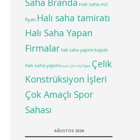
Saha Branda
Halı saha m2
Halı saha tamiratı
fiyatı
Halı Saha Yapan
Firmalar
kapalı
halı saha yapımı
Çelik
halı saha yapımı
suni çim m2 fiyatı
Konstrüksiyon İşleri
Çok Amaçlı Spor
Sahası
AĞUSTOS 2026