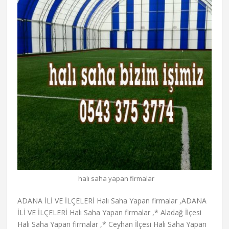
halı saha yapan firmalar
ADANA İLİ VE İLÇELERİ Halı Saha Yapan firmalar ,ADANA İLİ VE İLÇELERİ Halı Saha Yapan firmalar ,* Aladağ İlçesi Halı Saha Yapan firmalar ,* Ceyhan İlçesi Halı Saha Yapan firmalar ,* Çukurova İlçesi Halı Saha Yapan firmalar ,* Feke İlçesi Halı Saha Yapan firmalar ,* İmamoğlu İlçesi Halı Saha Yapan firmalar ,* Karaisalı İlçesi Halı Saha Yapan firmalar ,* Karataş İlçesi Halı Saha Yapan firmalar ,* Kozan İlçesi Halı Saha Yapan firmalar ,* Pozantı İlçesi Halı Saha Yapan firmalar ,* Saimbeyli İlçesi Halı Saha Yapan firmalar ,* Sarıçam İlçesi Halı Saha Yapan firmalar ,* Seyhan İlçesi Halı Saha Yapan firmalar ,* Tufanbeyli İlçesi Halı Saha Yapan firmalar ,* Yumurtalık İlçesi Halı Saha Yapan firmalar ,* Yüreğir İlçesi Halı Saha Yapan firmalar ,Sponsor Bağlantılar Halı Saha Yapan firmalar ,ADIYAMAN İLİ VE İLÇELERİ Halı Saha Yapan firmalar ,* Besni İlçesi Halı Saha Yapan firmalar ,* Çelikhan İlçesi Halı Saha Yapan firmalar ,* Gerger İlçesi Halı Saha Yapan firmalar ,* Gölbaşı İlçesi Halı Saha Yapan firmalar ,* Kahta İlçesi Halı Saha Yapan firmalar ,* Samsat İlçesi Halı Saha Yapan firmalar ,* Sincik İlçesi Halı Saha Yapan firmalar ,* Tut İlçesi Halı Saha Yapan firmalar ,AFYONKARAHİSAR İLİ VE İLÇELERİ Halı Saha Yapan firmalar ,* Basmakçı İlçesi Halı Saha Yapan firmalar ,* Bayat İlçesi Halı Saha Yapan firmalar ,* Bolvadin İlçesi Halı Saha Yapan firmalar ,* Çay İlçesi Halı Saha Yapan firmalar ,* Çobanlar İlçesi Halı Saha Yapan firmalar ,* Dazkırı İlçesi Halı Saha Yapan firmalar ,* Dinar İlçesi Halı Saha Yapan firmalar ,* Emirdağ İlçesi Halı Saha Yapan firmalar ,* Evciler İlçesi Halı Saha Yapan firmalar ,* Hocalar İlçesi Halı Saha Yapan firmalar ,* İhsaniye İlçesi Halı Saha Yapan firmalar ,* İscehisar İlçesi Halı Saha Yapan firmalar ,* Kızılören İlçesi Halı Saha Yapan firmalar ,* Sandıklı İlçesi Halı Saha Yapan firmalar ,* Sinanpaşa İlçesi Halı Saha Yapan firmalar ,* Sultandağı İlçesi Halı Saha Yapan firmalar ,* Şuhut İlçesi Halı Saha Yapan firmalar ,AĞRI İLİ VE İLÇELERİ Halı Saha Yapan firmalar ,* Diyadin İlçesi Halı Saha Yapan firmalar ,* Doğubeyazıt İlçesi Halı Saha Yapan firmalar ,* Eleşkirt İlçesi Halı Saha Yapan firmalar ,* Hamur İlçesi Halı Saha Yapan firmalar ,* Patnos İlçesi Halı Saha Yapan firmalar ,* Taşlıçay İlçesi Halı Saha Yapan firmalar ,* Tutak İlçesi Halı Saha Yapan firmalar ,AKSARAY İLİ VE İLÇELERİ Halı Saha Yapan firmalar ,* Ağaçören İlçesi Halı Saha Yapan firmalar ,* Eskil İlçesi Halı Saha Yapan firmalar ,* Gülağaç İlçesi Halı Saha Yapan firmalar ,* Güzelyurt İlçesi Halı Saha Yapan firmalar ,* Ortaköy İlçesi Halı Saha Yapan firmalar ,* Sarıyahşi İlçesi Halı Saha Yapan firmalar ,AMASYA İLİ VE İLÇELERİ Halı Saha Yapan firmalar ,* Göynücek İlçesi Halı Saha Yapan firmalar ,* Gümüşhacıköy İlçesi Halı Saha Yapan firmalar ,* Hamamözü İlçesi Halı Saha Yapan firmalar ,* Merzifon İlçesi Halı Saha Yapan firmalar ,* Suluova İlçesi Halı Saha Yapan firmalar ,* Taşova İlçesi Halı Saha Yapan firmalar ,ANKARA İLİ VE İLÇELERİ Halı Saha Yapan firmalar ,* Akyurt İlçesi Halı Saha Yapan firmalar ,* Altındağ İlçesi Halı Saha Yapan firmalar ,* Ayaş İlçesi Halı Saha Yapan firmalar ,* Bala İlçesi Halı Saha Yapan firmalar ,* Beypazarı İlçesi Halı Saha Yapan firmalar ,* Çamlıdere İlçesi Halı Saha Yapan firmalar ,* Çankaya İlçesi Halı Saha Yapan firmalar ,* Çubuk İlçesi Halı Saha Yapan firmalar ,* Elmadağ İlçesi Halı Saha Yapan firmalar ,* Etimesgut İlçesi Halı Saha Yapan firmalar ,* Evren İlçesi Halı Saha Yapan firmalar ,* Gölbaşı İlçesi Halı Saha Yapan firmalar ,* Güdül İlçesi Halı Saha Yapan firmalar ,* Haymana İlçesi Halı Saha Yapan firmalar ,* Kalecik İlçesi Halı Saha Yapan firmalar ,* Kazan İlçesi Halı Saha Yapan firmalar ,* Keçiören İlçesi Halı Saha Yapan firmalar ,* Kızılcahamam İlçesi Halı Saha Yapan firmalar ,* Mamak İlçesi Halı Saha Yapan firmalar ,* Nallıhan İlçesi Halı Saha Yapan firmalar ,* Polatlı İlçesi Halı Saha Yapan firmalar ,* Pursaklar İlçesi Halı Saha Yapan firmalar ,* Sincan İlçesi Halı Saha Yapan firmalar ,* Şereflikoçhisar İlçesi Halı Saha Yapan firmalar ,* Yenimahalle İlçesi Halı Saha Yapan firmalar ,ANTAKYA İLİ VE İLÇELERİ Halı Saha Yapan firmalar ,* Altınözü İlçesi Halı Saha Yapan firmalar ,* Belen İlçesi Halı Saha Yapan firmalar ,* Dörtyol İlçesi Halı Saha Yapan firmalar ,* Erzin İlçesi Halı Saha Yapan firmalar ,* Hassa İlçesi Halı Saha Yapan firmalar ,* İskenderun İlçesi Halı Saha Yapan firmalar ,* Kırıkhan İlçesi Halı Saha Yapan firmalar ,* Kumlu İlçesi Halı Saha Yapan firmalar ,* Reyhanlı İlçesi Halı Saha Yapan firmalar ,* Samandağ İlçesi Halı Saha Yapan firmalar ,* Yayladağ İlçesi Halı Saha Yapan firmalar ,ANTALYA İLİ VE İLÇELERİ Halı Saha Yapan firmalar ,* Akseki İlçesi Halı Saha Yapan firmalar ,* Aksu İlçesi Halı Saha Yapan firmalar ,* Alanya İlçesi Halı Saha Yapan firmalar ,* Demre İlçesi Halı Saha Yapan firmalar ,* Döşemealtı İlçesi Halı Saha Yapan firmalar ,* Elmalı İlçesi Halı Saha Yapan firmalar ,* Finike İlçesi Halı Saha Yapan firmalar ,* Gazipaşa İlçesi Halı Saha Yapan firmalar ,* Gündoğmuş İlçesi Halı Saha Yapan firmalar ,* İbradi İlçesi Halı Saha Yapan firmalar ,* Kaş İlçesi Halı Saha Yapan firmalar ,* Kemer İlçesi Halı Saha Yapan firmalar ,* Kepez İlçesi Halı Saha Yapan firmalar ,* Konyaaltı İlçesi Halı Saha Yapan firmalar ,* Korkuteli İlçesi Halı Saha Yapan firmalar ,* Kumluca İlçesi Halı Saha Yapan firmalar ,* Manavgat İlçesi Halı Saha Yapan firmalar ,* Muratpaşa İlçesi Halı Saha Yapan firmalar ,* Serik İlçesi Halı Saha Yapan firmalar ,ARDAHAN İLİ VE İLÇELERİ Halı Saha Yapan firmalar ,* Çıldır İlçesi Halı Saha Yapan firmalar ,* Damal İlçesi Halı Saha Yapan firmalar ,* Göle İlçesi Halı Saha Yapan firmalar ,* Hanak İlçesi Halı Saha Yapan firmalar ,* Posof İlçesi Halı Saha Yapan firmalar ,ARTVİN İLİ VE İLÇELERİ Halı Saha Yapan firmalar ,* Ardanuç İlçesi Halı Saha Yapan firmalar ,* Arhavi İlçesi Halı Saha Yapan firmalar ,* Borçka İlçesi Halı Saha Yapan firmalar ,* Hopa İlçesi Halı Saha Yapan firmalar ,* Murgul İlçesi Halı Saha Yapan firmalar ,* Şavşat İlçesi Halı Saha Yapan firmalar ,* Yusufeli İlçesi Halı Saha Yapan firmalar ,AYDIN İLİ VE İLÇELERİ Halı Saha Yapan firmalar ,* Bozdoğan İlçesi Halı Saha Yapan firmalar ,* Buharkent İlçesi Halı Saha Yapan firmalar ,* Çine İlçesi Halı Saha Yapan firmalar ,* Didim İlçesi Halı Saha Yapan firmalar ,* Germencik İlçesi Halı Saha Yapan firmalar ,* İncirliova İlçesi Halı Saha Yapan firmalar ,* Karacasu İlçesi Halı Saha Yapan firmalar ,* Karpuzlu İlçesi Halı Saha Yapan firmalar ,* Koçarlı İlçesi Halı Saha Yapan firmalar ,* Köşk İlçesi Halı Saha Yapan firmalar ,* Kuşadası İlçesi Halı Saha Yapan firmalar ,* Kuyucak İlçesi Halı Saha Yapan firmalar ,* Nazilli İlçesi Halı Saha Yapan firmalar ,* Söke İlçesi Halı Saha Yapan firmalar ,* Sultanhisar İlçesi Halı Saha Yapan firmalar ,* Yenipazar İlçesi Halı Saha Yapan firmalar ,BALIKESİR İLİ VE İLÇELERİ Halı Saha Yapan firmalar ,* Ayvalık İlçesi Halı Saha Yapan firmalar ,* Balya İlçesi Halı Saha Yapan firmalar ,* Bandırma İlçesi Halı Saha Yapan firmalar ,* Bigadiç İlçesi Halı Saha Yapan firmalar ,* Burhaniye İlçesi Halı Saha Yapan firmalar ,* Dursunbey İlçesi Halı Saha Yapan firmalar ,* Edremit İlçesi Halı Saha Yapan firmalar ,* Erdek İlçesi Halı Saha Yapan firmalar ,* Gömeç İlçesi Halı Saha Yapan firmalar ,* Gönen İlçesi Halı Saha Yapan firmalar ,* Havran İlçesi Halı Saha Yapan firmalar ,* İvrindi İlçesi Halı Saha Yapan firmalar ,* Kepsut İlçesi Halı Saha Yapan firmalar ,* Manyas İlçesi Halı Saha Yapan firmalar ,* Marmara İlçesi Halı Saha Yapan firmalar ,* Savaştepe İlçesi Halı Saha Yapan firmalar ,* Sındırgı İlçesi Halı Saha Yapan firmalar ,* Susurluk İlçesi Halı Saha Yapan firmalar ,BARTIN İLİ VE İLÇELERİ Halı Saha Yapan firmalar ,* Amasra İlçesi Halı Saha Yapan firmalar ,* Kurucasile İlçesi Halı Saha Yapan firmalar ,* Ulus İlçesi Halı Saha Yapan firmalar ,BATMAN İLİ VE İLÇELERİ Halı Saha Yapan firmalar ,* Beşiri İlçesi Halı Saha Yapan firmalar ,* Gercüş İlçesi Halı Saha Yapan firmalar ,* Hasankeyf İlçesi Halı Saha Yapan firmalar ,* Kozluk İlçesi Halı Saha Yapan firmalar ,* Sason İlçesi Halı Saha Yapan firmalar ,BAYBURT İLİ VE İLÇELERİ Halı Saha Yapan firmalar ,* Aydıntepe İlçesi Halı Saha Yapan firmalar ,* Demirözü İlçesi Halı Saha Yapan firmalar ,BİLECİK İLİ VE İLÇELERİ Halı Saha Yapan firmalar ,* Bozüyük İlçesi Halı Saha Yapan firmalar ,* Gölpazarı İlçesi Halı Saha Yapan firmalar ,* İnhisar İlçesi Halı Saha Yapan firmalar ,* Osmaneli İlçesi Halı Saha Yapan firmalar ,* Pazaryeri İlçesi Halı Saha Yapan firmalar ,* Söğüt İlçesi Halı Saha Yapan firmalar ,* Yenipazar İlçesi Halı Saha Yapan firmalar ,BİNGÖL İLİ VE İLÇELERİ Halı Saha Yapan firmalar ,* Adaklı İlçesi Halı Saha Yapan firmalar ,* Genç İlçesi Halı Saha Yapan firmalar ,* Karlıova İlçesi Halı Saha Yapan firmalar ,* Kığı İlçesi Halı Saha Yapan firmalar ,* Solhan İlçesi Halı Saha Yapan firmalar ,* Yayladere İlçesi Halı Saha Yapan firmalar ,* Yedisu İlçesi Halı Saha Yapan firmalar ,BİTLİS İLİ VE İLÇELERİ Halı Saha Yapan firmalar ,* Adilcevaz İlçesi Halı Saha Yapan firmalar ,* Ahlat İlçesi Halı Saha Yapan firmalar ,* Güroymak İlçesi Halı Saha Yapan firmalar ,* Hizan İlçesi Halı Saha Yapan firmalar ,* Mutki İlçesi Halı Saha Yapan firmalar ,* Tatvan İlçesi Halı Saha Yapan firmalar ,BOLU İLİ VE İLÇELERİ Halı Saha Yapan firmalar ,* Dörtdivan İlçesi Halı Saha Yapan firmalar ,* Gerede İlçesi Halı Saha Yapan firmalar ,* Göynük İlçesi Halı Saha Yapan firmalar ,* Kıbrısçık İlçesi Halı Saha Yapan firmalar ,* Mengen İlçesi Halı Saha Yapan firmalar ,* Mudurnu İlçesi Halı Saha Yapan firmalar ,* Seben İlçesi Halı Saha Yapan firmalar ,* Yeniçağa İlçesi Halı Saha Yapan firmalar ,BURDUR İLİ VE İLÇELERİ Halı Saha Yapan firmalar ,* Ağlasun İlçesi Halı Saha Yapan firmalar ,* Altınyayla İlçesi Halı Saha Yapan firmalar ,* Bucak İlçesi Halı Saha Yapan firmalar ,* Çavdır İlçesi Halı Saha Yapan firmalar ,* Çeltikçi İlçesi Halı Saha Yapan firmalar ,* Gölhisar İlçesi Halı Saha Yapan firmalar ,* Karamanlı İlçesi Halı Saha Yapan firmalar ,* Kemer İlçesi Halı Saha Yapan firmalar ,* Tefenni