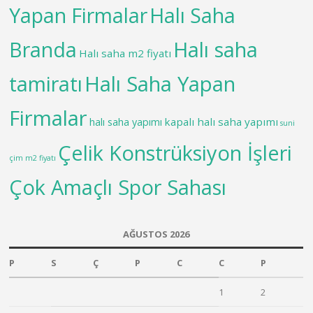
Yapan Firmalar
Halı Saha
Branda
Halı saha
Halı saha m2 fiyatı
tamiratı
Halı Saha Yapan
Firmalar
kapalı halı saha yapımı
halı saha yapımı
suni
Çelik Konstrüksiyon İşleri
çim m2 fiyatı
Çok Amaçlı Spor Sahası
AĞUSTOS 2026
P
S
Ç
P
C
C
P
1
2