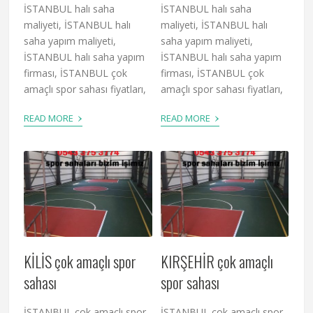
İSTANBUL halı saha
İSTANBUL halı saha
maliyeti, İSTANBUL halı
maliyeti, İSTANBUL halı
saha yapım maliyeti,
saha yapım maliyeti,
İSTANBUL halı saha yapım
İSTANBUL halı saha yapım
firması, İSTANBUL çok
firması, İSTANBUL çok
amaçlı spor sahası fiyatları,
amaçlı spor sahası fiyatları,
›
›
READ MORE
READ MORE
KİLİS çok amaçlı spor
KIRŞEHİR çok amaçlı
sahası
spor sahası
İSTANBUL çok amaçlı spor
İSTANBUL çok amaçlı spor