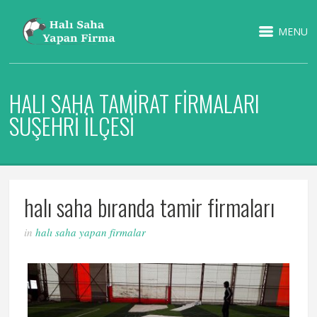
MENU
HALI SAHA TAMIRAT FIRMALARI
SUŞEHRI İLÇESI
halı saha bıranda tamir firmaları
in
halı saha yapan firmalar