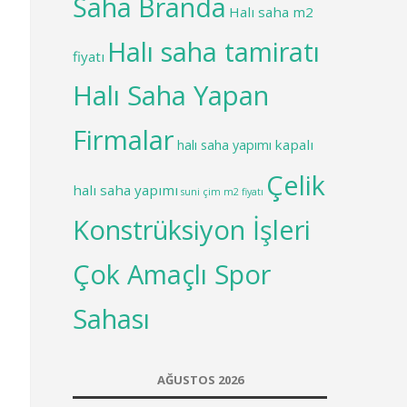
Saha Branda
Halı saha m2
Halı saha tamiratı
fiyatı
Halı Saha Yapan
Firmalar
kapalı
halı saha yapımı
Çelik
halı saha yapımı
suni çim m2 fiyatı
Konstrüksiyon İşleri
Çok Amaçlı Spor
Sahası
AĞUSTOS 2026