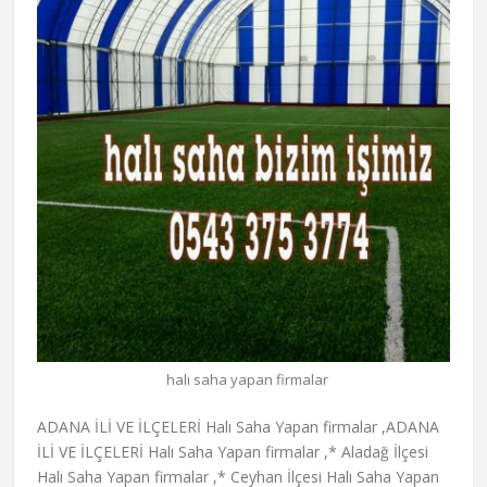
halı saha yapan firmalar
ADANA İLİ VE İLÇELERİ Halı Saha Yapan firmalar ,ADANA İLİ VE İLÇELERİ Halı Saha Yapan firmalar ,* Aladağ İlçesi Halı Saha Yapan firmalar ,* Ceyhan İlçesi Halı Saha Yapan firmalar ,* Çukurova İlçesi Halı Saha Yapan firmalar ,* Feke İlçesi Halı Saha Yapan firmalar ,* İmamoğlu İlçesi Halı Saha Yapan firmalar ,* Karaisalı İlçesi Halı Saha Yapan firmalar ,* Karataş İlçesi Halı Saha Yapan firmalar ,* Kozan İlçesi Halı Saha Yapan firmalar ,* Pozantı İlçesi Halı Saha Yapan firmalar ,* Saimbeyli İlçesi Halı Saha Yapan firmalar ,* Sarıçam İlçesi Halı Saha Yapan firmalar ,* Seyhan İlçesi Halı Saha Yapan firmalar ,* Tufanbeyli İlçesi Halı Saha Yapan firmalar ,* Yumurtalık İlçesi Halı Saha Yapan firmalar ,* Yüreğir İlçesi Halı Saha Yapan firmalar ,Sponsor Bağlantılar Halı Saha Yapan firmalar ,ADIYAMAN İLİ VE İLÇELERİ Halı Saha Yapan firmalar ,* Besni İlçesi Halı Saha Yapan firmalar ,* Çelikhan İlçesi Halı Saha Yapan firmalar ,* Gerger İlçesi Halı Saha Yapan firmalar ,* Gölbaşı İlçesi Halı Saha Yapan firmalar ,* Kahta İlçesi Halı Saha Yapan firmalar ,* Samsat İlçesi Halı Saha Yapan firmalar ,* Sincik İlçesi Halı Saha Yapan firmalar ,* Tut İlçesi Halı Saha Yapan firmalar ,AFYONKARAHİSAR İLİ VE İLÇELERİ Halı Saha Yapan firmalar ,* Basmakçı İlçesi Halı Saha Yapan firmalar ,* Bayat İlçesi Halı Saha Yapan firmalar ,* Bolvadin İlçesi Halı Saha Yapan firmalar ,* Çay İlçesi Halı Saha Yapan firmalar ,* Çobanlar İlçesi Halı Saha Yapan firmalar ,* Dazkırı İlçesi Halı Saha Yapan firmalar ,* Dinar İlçesi Halı Saha Yapan firmalar ,* Emirdağ İlçesi Halı Saha Yapan firmalar ,* Evciler İlçesi Halı Saha Yapan firmalar ,* Hocalar İlçesi Halı Saha Yapan firmalar ,* İhsaniye İlçesi Halı Saha Yapan firmalar ,* İscehisar İlçesi Halı Saha Yapan firmalar ,* Kızılören İlçesi Halı Saha Yapan firmalar ,* Sandıklı İlçesi Halı Saha Yapan firmalar ,* Sinanpaşa İlçesi Halı Saha Yapan firmalar ,* Sultandağı İlçesi Halı Saha Yapan firmalar ,* Şuhut İlçesi Halı Saha Yapan firmalar ,AĞRI İLİ VE İLÇELERİ Halı Saha Yapan firmalar ,* Diyadin İlçesi Halı Saha Yapan firmalar ,* Doğubeyazıt İlçesi Halı Saha Yapan firmalar ,* Eleşkirt İlçesi Halı Saha Yapan firmalar ,* Hamur İlçesi Halı Saha Yapan firmalar ,* Patnos İlçesi Halı Saha Yapan firmalar ,* Taşlıçay İlçesi Halı Saha Yapan firmalar ,* Tutak İlçesi Halı Saha Yapan firmalar ,AKSARAY İLİ VE İLÇELERİ Halı Saha Yapan firmalar ,* Ağaçören İlçesi Halı Saha Yapan firmalar ,* Eskil İlçesi Halı Saha Yapan firmalar ,* Gülağaç İlçesi Halı Saha Yapan firmalar ,* Güzelyurt İlçesi Halı Saha Yapan firmalar ,* Ortaköy İlçesi Halı Saha Yapan firmalar ,* Sarıyahşi İlçesi Halı Saha Yapan firmalar ,AMASYA İLİ VE İLÇELERİ Halı Saha Yapan firmalar ,* Göynücek İlçesi Halı Saha Yapan firmalar ,* Gümüşhacıköy İlçesi Halı Saha Yapan firmalar ,* Hamamözü İlçesi Halı Saha Yapan firmalar ,* Merzifon İlçesi Halı Saha Yapan firmalar ,* Suluova İlçesi Halı Saha Yapan firmalar ,* Taşova İlçesi Halı Saha Yapan firmalar ,ANKARA İLİ VE İLÇELERİ Halı Saha Yapan firmalar ,* Akyurt İlçesi Halı Saha Yapan firmalar ,* Altındağ İlçesi Halı Saha Yapan firmalar ,* Ayaş İlçesi Halı Saha Yapan firmalar ,* Bala İlçesi Halı Saha Yapan firmalar ,* Beypazarı İlçesi Halı Saha Yapan firmalar ,* Çamlıdere İlçesi Halı Saha Yapan firmalar ,* Çankaya İlçesi Halı Saha Yapan firmalar ,* Çubuk İlçesi Halı Saha Yapan firmalar ,* Elmadağ İlçesi Halı Saha Yapan firmalar ,* Etimesgut İlçesi Halı Saha Yapan firmalar ,* Evren İlçesi Halı Saha Yapan firmalar ,* Gölbaşı İlçesi Halı Saha Yapan firmalar ,* Güdül İlçesi Halı Saha Yapan firmalar ,* Haymana İlçesi Halı Saha Yapan firmalar ,* Kalecik İlçesi Halı Saha Yapan firmalar ,* Kazan İlçesi Halı Saha Yapan firmalar ,* Keçiören İlçesi Halı Saha Yapan firmalar ,* Kızılcahamam İlçesi Halı Saha Yapan firmalar ,* Mamak İlçesi Halı Saha Yapan firmalar ,* Nallıhan İlçesi Halı Saha Yapan firmalar ,* Polatlı İlçesi Halı Saha Yapan firmalar ,* Pursaklar İlçesi Halı Saha Yapan firmalar ,* Sincan İlçesi Halı Saha Yapan firmalar ,* Şereflikoçhisar İlçesi Halı Saha Yapan firmalar ,* Yenimahalle İlçesi Halı Saha Yapan firmalar ,ANTAKYA İLİ VE İLÇELERİ Halı Saha Yapan firmalar ,* Altınözü İlçesi Halı Saha Yapan firmalar ,* Belen İlçesi Halı Saha Yapan firmalar ,* Dörtyol İlçesi Halı Saha Yapan firmalar ,* Erzin İlçesi Halı Saha Yapan firmalar ,* Hassa İlçesi Halı Saha Yapan firmalar ,* İskenderun İlçesi Halı Saha Yapan firmalar ,* Kırıkhan İlçesi Halı Saha Yapan firmalar ,* Kumlu İlçesi Halı Saha Yapan firmalar ,* Reyhanlı İlçesi Halı Saha Yapan firmalar ,* Samandağ İlçesi Halı Saha Yapan firmalar ,* Yayladağ İlçesi Halı Saha Yapan firmalar ,ANTALYA İLİ VE İLÇELERİ Halı Saha Yapan firmalar ,* Akseki İlçesi Halı Saha Yapan firmalar ,* Aksu İlçesi Halı Saha Yapan firmalar ,* Alanya İlçesi Halı Saha Yapan firmalar ,* Demre İlçesi Halı Saha Yapan firmalar ,* Döşemealtı İlçesi Halı Saha Yapan firmalar ,* Elmalı İlçesi Halı Saha Yapan firmalar ,* Finike İlçesi Halı Saha Yapan firmalar ,* Gazipaşa İlçesi Halı Saha Yapan firmalar ,* Gündoğmuş İlçesi Halı Saha Yapan firmalar ,* İbradi İlçesi Halı Saha Yapan firmalar ,* Kaş İlçesi Halı Saha Yapan firmalar ,* Kemer İlçesi Halı Saha Yapan firmalar ,* Kepez İlçesi Halı Saha Yapan firmalar ,* Konyaaltı İlçesi Halı Saha Yapan firmalar ,* Korkuteli İlçesi Halı Saha Yapan firmalar ,* Kumluca İlçesi Halı Saha Yapan firmalar ,* Manavgat İlçesi Halı Saha Yapan firmalar ,* Muratpaşa İlçesi Halı Saha Yapan firmalar ,* Serik İlçesi Halı Saha Yapan firmalar ,ARDAHAN İLİ VE İLÇELERİ Halı Saha Yapan firmalar ,* Çıldır İlçesi Halı Saha Yapan firmalar ,* Damal İlçesi Halı Saha Yapan firmalar ,* Göle İlçesi Halı Saha Yapan firmalar ,* Hanak İlçesi Halı Saha Yapan firmalar ,* Posof İlçesi Halı Saha Yapan firmalar ,ARTVİN İLİ VE İLÇELERİ Halı Saha Yapan firmalar ,* Ardanuç İlçesi Halı Saha Yapan firmalar ,* Arhavi İlçesi Halı Saha Yapan firmalar ,* Borçka İlçesi Halı Saha Yapan firmalar ,* Hopa İlçesi Halı Saha Yapan firmalar ,* Murgul İlçesi Halı Saha Yapan firmalar ,* Şavşat İlçesi Halı Saha Yapan firmalar ,* Yusufeli İlçesi Halı Saha Yapan firmalar ,AYDIN İLİ VE İLÇELERİ Halı Saha Yapan firmalar ,* Bozdoğan İlçesi Halı Saha Yapan firmalar ,* Buharkent İlçesi Halı Saha Yapan firmalar ,* Çine İlçesi Halı Saha Yapan firmalar ,* Didim İlçesi Halı Saha Yapan firmalar ,* Germencik İlçesi Halı Saha Yapan firmalar ,* İncirliova İlçesi Halı Saha Yapan firmalar ,* Karacasu İlçesi Halı Saha Yapan firmalar ,* Karpuzlu İlçesi Halı Saha Yapan firmalar ,* Koçarlı İlçesi Halı Saha Yapan firmalar ,* Köşk İlçesi Halı Saha Yapan firmalar ,* Kuşadası İlçesi Halı Saha Yapan firmalar ,* Kuyucak İlçesi Halı Saha Yapan firmalar ,* Nazilli İlçesi Halı Saha Yapan firmalar ,* Söke İlçesi Halı Saha Yapan firmalar ,* Sultanhisar İlçesi Halı Saha Yapan firmalar ,* Yenipazar İlçesi Halı Saha Yapan firmalar ,BALIKESİR İLİ VE İLÇELERİ Halı Saha Yapan firmalar ,* Ayvalık İlçesi Halı Saha Yapan firmalar ,* Balya İlçesi Halı Saha Yapan firmalar ,* Bandırma İlçesi Halı Saha Yapan firmalar ,* Bigadiç İlçesi Halı Saha Yapan firmalar ,* Burhaniye İlçesi Halı Saha Yapan firmalar ,* Dursunbey İlçesi Halı Saha Yapan firmalar ,* Edremit İlçesi Halı Saha Yapan firmalar ,* Erdek İlçesi Halı Saha Yapan firmalar ,* Gömeç İlçesi Halı Saha Yapan firmalar ,* Gönen İlçesi Halı Saha Yapan firmalar ,* Havran İlçesi Halı Saha Yapan firmalar ,* İvrindi İlçesi Halı Saha Yapan firmalar ,* Kepsut İlçesi Halı Saha Yapan firmalar ,* Manyas İlçesi Halı Saha Yapan firmalar ,* Marmara İlçesi Halı Saha Yapan firmalar ,* Savaştepe İlçesi Halı Saha Yapan firmalar ,* Sındırgı İlçesi Halı Saha Yapan firmalar ,* Susurluk İlçesi Halı Saha Yapan firmalar ,BARTIN İLİ VE İLÇELERİ Halı Saha Yapan firmalar ,* Amasra İlçesi Halı Saha Yapan firmalar ,* Kurucasile İlçesi Halı Saha Yapan firmalar ,* Ulus İlçesi Halı Saha Yapan firmalar ,BATMAN İLİ VE İLÇELERİ Halı Saha Yapan firmalar ,* Beşiri İlçesi Halı Saha Yapan firmalar ,* Gercüş İlçesi Halı Saha Yapan firmalar ,* Hasankeyf İlçesi Halı Saha Yapan firmalar ,* Kozluk İlçesi Halı Saha Yapan firmalar ,* Sason İlçesi Halı Saha Yapan firmalar ,BAYBURT İLİ VE İLÇELERİ Halı Saha Yapan firmalar ,* Aydıntepe İlçesi Halı Saha Yapan firmalar ,* Demirözü İlçesi Halı Saha Yapan firmalar ,BİLECİK İLİ VE İLÇELERİ Halı Saha Yapan firmalar ,* Bozüyük İlçesi Halı Saha Yapan firmalar ,* Gölpazarı İlçesi Halı Saha Yapan firmalar ,* İnhisar İlçesi Halı Saha Yapan firmalar ,* Osmaneli İlçesi Halı Saha Yapan firmalar ,* Pazaryeri İlçesi Halı Saha Yapan firmalar ,* Söğüt İlçesi Halı Saha Yapan firmalar ,* Yenipazar İlçesi Halı Saha Yapan firmalar ,BİNGÖL İLİ VE İLÇELERİ Halı Saha Yapan firmalar ,* Adaklı İlçesi Halı Saha Yapan firmalar ,* Genç İlçesi Halı Saha Yapan firmalar ,* Karlıova İlçesi Halı Saha Yapan firmalar ,* Kığı İlçesi Halı Saha Yapan firmalar ,* Solhan İlçesi Halı Saha Yapan firmalar ,* Yayladere İlçesi Halı Saha Yapan firmalar ,* Yedisu İlçesi Halı Saha Yapan firmalar ,BİTLİS İLİ VE İLÇELERİ Halı Saha Yapan firmalar ,* Adilcevaz İlçesi Halı Saha Yapan firmalar ,* Ahlat İlçesi Halı Saha Yapan firmalar ,* Güroymak İlçesi Halı Saha Yapan firmalar ,* Hizan İlçesi Halı Saha Yapan firmalar ,* Mutki İlçesi Halı Saha Yapan firmalar ,* Tatvan İlçesi Halı Saha Yapan firmalar ,BOLU İLİ VE İLÇELERİ Halı Saha Yapan firmalar ,* Dörtdivan İlçesi Halı Saha Yapan firmalar ,* Gerede İlçesi Halı Saha Yapan firmalar ,* Göynük İlçesi Halı Saha Yapan firmalar ,* Kıbrısçık İlçesi Halı Saha Yapan firmalar ,* Mengen İlçesi Halı Saha Yapan firmalar ,* Mudurnu İlçesi Halı Saha Yapan firmalar ,* Seben İlçesi Halı Saha Yapan firmalar ,* Yeniçağa İlçesi Halı Saha Yapan firmalar ,BURDUR İLİ VE İLÇELERİ Halı Saha Yapan firmalar ,* Ağlasun İlçesi Halı Saha Yapan firmalar ,* Altınyayla İlçesi Halı Saha Yapan firmalar ,* Bucak İlçesi Halı Saha Yapan firmalar ,* Çavdır İlçesi Halı Saha Yapan firmalar ,* Çeltikçi İlçesi Halı Saha Yapan firmalar ,* Gölhisar İlçesi Halı Saha Yapan firmalar ,* Karamanlı İlçesi Halı Saha Yapan firmalar ,* Kemer İlçesi Halı Saha Yapan firmalar ,* Tefenni