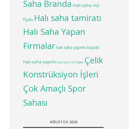
Saha Branda
Halı saha m2
Halı saha tamiratı
fiyatı
Halı Saha Yapan
Firmalar
kapalı
halı saha yapımı
Çelik
halı saha yapımı
suni çim m2 fiyatı
Konstrüksiyon İşleri
Çok Amaçlı Spor
Sahası
AĞUSTOS 2026