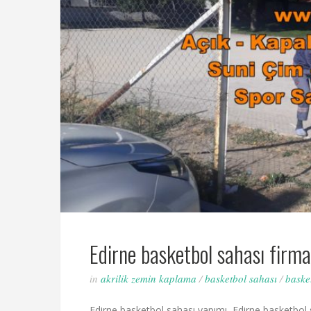
Edirne basketbol sahası firma
in
akrilik zemin kaplama
/
basketbol sahası
/
baske
Edirne basketbol sahası yapımı, Edirne basketbol s