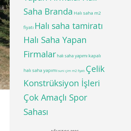
Saha Branda
Halı saha m2
Halı saha tamiratı
fiyatı
Halı Saha Yapan
Firmalar
kapalı
halı saha yapımı
Çelik
halı saha yapımı
suni çim m2 fiyatı
Konstrüksiyon İşleri
Çok Amaçlı Spor
Sahası