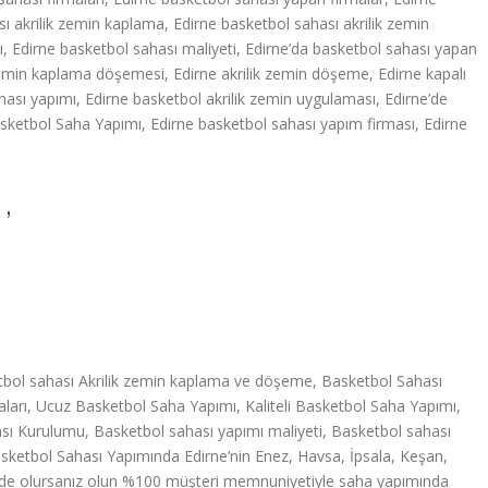
ı akrilik zemin kaplama, Edirne basketbol sahası akrilik zemin
ı, Edirne basketbol sahası maliyeti, Edirne’da basketbol sahası yapan
zemin kaplama döşemesi, Edirne akrilik zemin döşeme, Edirne kapalı
hası yapımı, Edirne basketbol akrilik zemin uygulaması, Edirne’de
Basketbol Saha Yapımı, Edirne basketbol sahası yapım firması, Edirne
 ,
etbol sahası Akrilik zemin kaplama ve döşeme, Basketbol Sahası
aları, Ucuz Basketbol Saha Yapımı, Kaliteli Basketbol Saha Yapımı,
sı Kurulumu, Basketbol sahası yapımı maliyeti, Basketbol sahası
asketbol Sahası Yapımında Edirne’nin Enez, Havsa, İpsala, Keşan,
inde olursanız olun %100 müşteri memnuniyetiyle saha yapımında