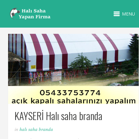
MENU
KAYSERİ Halı saha branda
in
halı saha branda