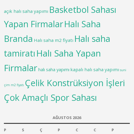
Basketbol Sahası
açık halı saha yapımı
Yapan Firmalar
Halı Saha
Branda
Halı saha
Halı saha m2 fiyatı
tamiratı
Halı Saha Yapan
Firmalar
kapalı halı saha yapımı
halı saha yapımı
suni
Çelik Konstrüksiyon İşleri
çim m2 fiyatı
Çok Amaçlı Spor Sahası
AĞUSTOS 2026
P
S
Ç
P
C
C
P