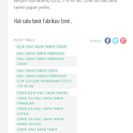
iletişim numaramız 0532 179 45 86, İzmir da halı saha
tamiri yapan yerler,
Halı saha tamir Fabrikası İzmir ,
POST TAGS
SHARE
AÇIK HALI SAHA TAMIR İZMIR
HALI SAHA TAMIR FABRIKASI
HALI SAHA TAMIR FABRIKASI
İZMIR
HALI SAHA TAMIR İZMIR
HALI SAHA TAMIRI/TAMIRLERI
IÇIN ILETIŞIM NUMARAMIZ 0532
179 45 86
İZMIR AÇIK HALI SAHA TAMIRI
İZMIR DA HALI SAHA TAMIR
FIRMALARI
İZMIR DA HALI SAHA TAMIR
USTASI
İZMIR DA HALI SAHA TAMIRI
YAPAN YERLER
İZMİR HALI SAHA TAMIR