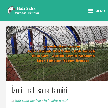
MENU
İzmir halı saha tamiri
in
halı saha tamirat
/
halı saha tamiri