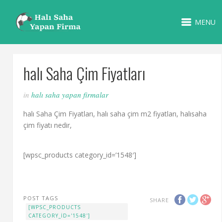
MENU
halı Saha Çim Fiyatları
in
halı saha yapan firmalar
halı Saha Çim Fiyatları, halı saha çim m2 fiyatları, halısaha
çim fiyatı nedir,
[wpsc_products category_id=’1548′]
POST TAGS
SHARE
[WPSC_PRODUCTS
CATEGORY_ID='1548']