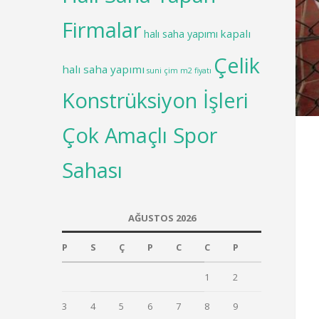
Firmalar
kapalı
halı saha yapımı
Çelik
halı saha yapımı
suni çim m2 fiyatı
Konstrüksiyon İşleri
Çok Amaçlı Spor
Sahası
AĞUSTOS 2026
P
S
Ç
P
C
C
P
1
2
3
4
5
6
7
8
9