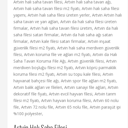
Artvin halı saha tavan filesi, Artvin halı saha tavan ağı,
Artvin halı saha tavan filesi m2 fiyatı, Artvin halı saha filesi
yapımı, Artvin halı saha filesi üreten yerler, Artvin Artvin halı
saha tavan ve yan ağları, Artvin da halı saha filesi üreten
firmalar, Artvin halı saha tavan filesi üretim, Artvin da halı
saha filesi satan firmalar, Artvin da halı saha ağı satan
firmalar, Artvin kale filesi satan firmalar, Artvin inşaat
güvenlik filesi m2 fiyatı, Artvin halı saha merdiven güvenlik
filesi, Artvin koruma file ve ağları m2 fiyatı, Artvin da Halı
Saha Tavan Koruma File Ağı, Artvin güvenlik filesi, Artvin
merdiven boşluğu filesi m2 fiyatı, Artvin köprü parmaklık
koruma filesi m2 fiyatı, Artvin su topu kale filesi, Artvin
hayvanat bahçesi file ağı, Artvin spor file ağları m2 fiyatı,
Artvin balık ağları ve fileleri, Artvin sanayi file ağları, Artvin
dekoratif file fiyatı, Artvin evcil hayvan filesi, Artvin tarım
filesi m2 fiyatı, Artvin hayvan koruma filesi, Artvin 60 nolu
file, Artvin 72 nolu file, Artvin 65 nolu file, Artvin paraşüt ipi
%100 polyester,
Artvin Halı Saha Filesi ,