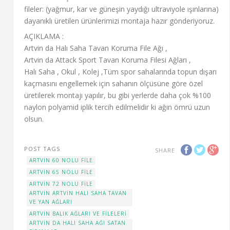
fileler: (yağmur, kar ve güneşin yaydığı ultraviyole ışınlarına)
dayanıklı üretilen ürünlerimizi montaja hazır gönderiyoruz.
AÇIKLAMA :
Artvin da Halı Saha Tavan Koruma File Ağı ,
Artvin da Attack Sport Tavan Koruma Filesi Ağları ,
Halı Saha , Okul , Kolej ,Tüm spor sahalarında topun dışarı
kaçmasını engellemek için sahanın ölçüsüne göre özel
üretilerek montajı yapılır, bu gibi yerlerde daha çok %100
naylon polyamid iplik tercih edilmelidir ki ağın ömrü uzun
olsun.
POST TAGS
SHARE
ARTVIN 60 NOLU FILE
ARTVIN 65 NOLU FILE
ARTVIN 72 NOLU FILE
ARTVIN ARTVIN HALI SAHA TAVAN
VE YAN AĞLARI
ARTVIN BALIK AĞLARI VE FILELERI
ARTVIN DA HALI SAHA AĞI SATAN