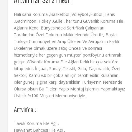
Halı saha Koruma ,Basketbol ,Voleybol ,Futbol ,Tenis
,Badminton ,Hokey ,Gülle , her türlü Güvenlik Koruma File
Ağlarını Kendi Bünyesindeki Sertifikalı Çalışanları
Tarafından Özel Dokuma Makinelerinde Üretilir, Başta
Türkiye Cumhuriyetleri Arap Ülkeleri Ve Avrupa’nın Farklı
Ülkelerine olmak üzere satış Öncesi ve sonrası
hizmetleriyle her geçen gün müşteri portföyünü artırarak
gelişir. Güvenlik Koruma File Ağları farklı bir çok sektöre
hitap eder. İnşaat, Sanayi,Tekstil, Gıda, Taşımacılık, Özel
Sektör, Kamu v.b bir çok alan için tercih edilir. Kullanılan
ipler güneş ışığına karşı dayanıklıdır. Türkiye’nin Neresinde
Olursa olsun Bu Fileleri Yapıp Montaj İşlemini Yapmaktayız
Üstelik %100 Müşteri Memnuniyetiyle.
Artvin’da ;
Tavuk Koruma File Ağı ,
Hayvanat Bahçesi File Ağı ,