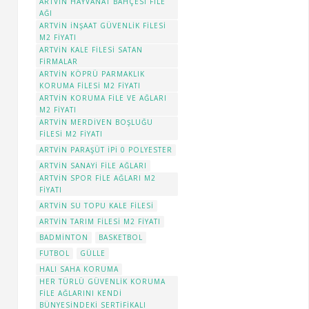
ARTVIN HAYVANAT BAHÇESI FILE
AĞI
ARTVIN INŞAAT GÜVENLIK FILESI
M2 FIYATI
ARTVIN KALE FILESI SATAN
FIRMALAR
ARTVIN KÖPRÜ PARMAKLIK
KORUMA FILESI M2 FIYATI
ARTVIN KORUMA FILE VE AĞLARI
M2 FIYATI
ARTVIN MERDIVEN BOŞLUĞU
FILESI M2 FIYATI
ARTVIN PARAŞÜT IPI 0 POLYESTER
ARTVIN SANAYI FILE AĞLARI
ARTVIN SPOR FILE AĞLARI M2
FIYATI
ARTVIN SU TOPU KALE FILESI
ARTVIN TARIM FILESI M2 FIYATI
BADMINTON
BASKETBOL
FUTBOL
GÜLLE
HALI SAHA KORUMA
HER TÜRLÜ GÜVENLIK KORUMA
FILE AĞLARINI KENDI
BÜNYESINDEKI SERTIFIKALI