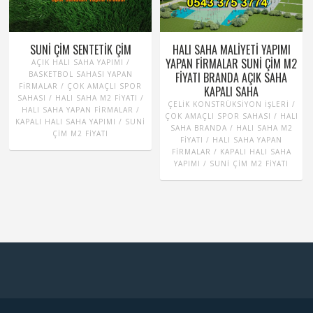
SUNI ÇIM SENTETIK ÇIM
HALI SAHA MALIYETI YAPIMI
YAPAN FIRMALAR SUNI ÇIM M2
AÇIK HALI SAHA YAPIMI /
BASKETBOL SAHASI YAPAN
FIYATI BRANDA AÇIK SAHA
FIRMALAR / ÇOK AMAÇLI SPOR
KAPALI SAHA
SAHASI / HALI SAHA M2 FIYATI /
ÇELIK KONSTRÜKSIYON İŞLERI /
HALI SAHA YAPAN FIRMALAR /
ÇOK AMAÇLI SPOR SAHASI / HALI
KAPALI HALI SAHA YAPIMI / SUNI
SAHA BRANDA / HALI SAHA M2
ÇIM M2 FIYATI
FIYATI / HALI SAHA YAPAN
FIRMALAR / KAPALI HALI SAHA
YAPIMI / SUNI ÇIM M2 FIYATI