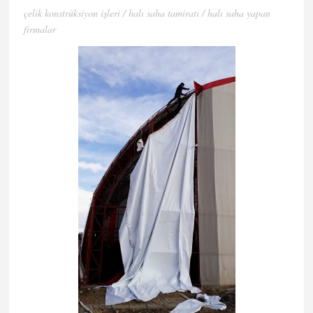
çelik konstrüksiyon i̇şleri / halı saha tamiratı / halı saha yapan
firmalar