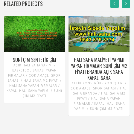
RELATED PROJECTS
SUNI ÇIM SENTETIK ÇIM
HALI SAHA MALIYETI YAPIMI
YAPAN FIRMALAR SUNI ÇIM M2
AÇIK HALI SAHA YAPIMI /
BASKETBOL SAHASI YAPAN
FIYATI BRANDA AÇIK SAHA
FIRMALAR / ÇOK AMAÇLI SPOR
KAPALI SAHA
SAHASI / HALI SAHA M2 FIYATI /
ÇELIK KONSTRÜKSIYON İŞLERI /
HALI SAHA YAPAN FIRMALAR /
ÇOK AMAÇLI SPOR SAHASI / HALI
KAPALI HALI SAHA YAPIMI / SUNI
SAHA BRANDA / HALI SAHA M2
ÇIM M2 FIYATI
FIYATI / HALI SAHA YAPAN
FIRMALAR / KAPALI HALI SAHA
YAPIMI / SUNI ÇIM M2 FIYATI